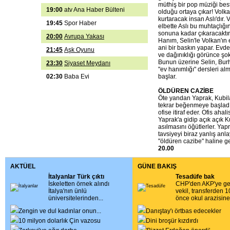
müthiş bir pop müziği bes
19:00
atv Ana Haber Bülteni
olduğu ortaya çıkar! Volkan
kurtaracak insan Aslı'dır. 
19:45
Spor Haber
elbette Aslı bu muhtaçlığın
sonuna kadar çıkaracaktır! 
20:00
Avrupa Yakası
Hanım, Selin'le Volkan'ın
ani bir baskın yapar. Evdek
21:45
Aşk Oyunu
ve dağınıklığı görünce şok 
Bunun üzerine Selin, Bur
23:30
Siyaset Meydanı
"ev hanımlığı" dersleri al
02:30
Baba Evi
başlar.
ÖLDÜREN CAZİBE
Öte yandan Yaprak, Kubila
tekrar beğenmeye başladı
ofise itiraf eder. Ofis ahali
Yaprak'a gidip açık açık K
asılmasını öğütlerler. Yap
tavsiyeyi biraz yanlış anla
"öldüren cazibe" haline ge
20.00
AKTÜEL
GÜNE BAKIŞ
İtalyanlar Türk çıktı
Tesadüfe bak
İskeletten örnek alındı
CHP'den AKP'ye g
İtalya'nın ünlü
vekil, transferden 1
üniversitelerinden
...
önce okul arazisine
Zengin ve dul kadınlar onun
...
Danıştay'ı örtbas edecekler
10 milyon dolarlık Çin vazosu
Dini broşür kızdırdı