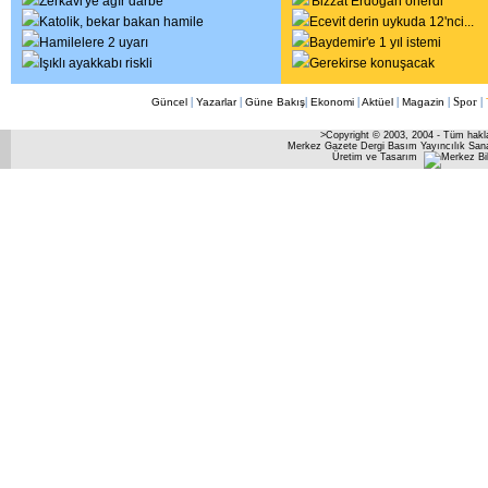
Zerkavi'ye ağır darbe
'Bizzat Erdoğan önerdi'
Katolik, bekar bakan hamile
Ecevit derin uykuda 12'nci
...
Hamilelere 2 uyarı
Baydemir'e 1 yıl istemi
Işıklı ayakkabı riskli
Gerekirse konuşacak
|
|
|
|
|
|
Spor
|
Güncel
Yazarlar
Güne Bakış
Ekonomi
Aktüel
Magazin
>Copyright © 2003, 2004 - Tüm haklar
Merkez Gazete Dergi Basım Yayıncılık Sana
Üretim ve Tasarım