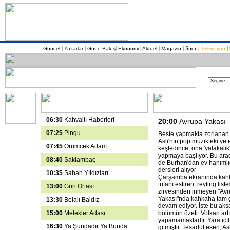
|
|
|
|
|
|
Spor
|
|
Güncel
Yazarlar
Güne Bakış
Ekonomi
Aktüel
Magazin
Televizyon
06:30
Kahvaltı Haberleri
20:00
Avrupa Yakası
07:25
Pingu
Beste yapmakta zorlanan
Aslı'nın pop müzikteki yet
07:45
Örümcek Adam
keşfedince, ona 'yalakalık
yapmaya başlıyor. Bu ara
08:40
Saklambaç
de Burhan'dan ev hanımlı
dersleri alıyor
10:35
Sabah Yıldızları
Çarşamba ekranında kah
tufanı estiren, reyting liste
13:00
Gün Ortası
zirvesinden inmeyen "Av
Yakası"nda kahkaha tam 
13:30
Belalı Baldız
devam ediyor. İşte bu ak
15:00
Melekler Adası
bölümün özeti: Volkan art
yapamamaktadır. Yaratıcıl
16:30
Ya Şundadır Ya Bunda
gitmiştir. Tesadüf eseri, Asl