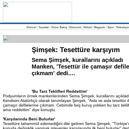
|
|
|
|
|
|
|
Güncel
Yazarlar
Güne Bakış
Ekonomi
Aktüel
Magazin
Spor
Televizyo
Şimşek: Tesettüre karşıyım
Sema Şimşek, kurallarını açıkladı
Manken, 'Tesettür ile çamaşır defile
çıkmam' dedi...
.
'Bu Tarz Teklifleri Reddettim'
Podyumların örnek mankenlerinden Sema Şimşek, kurallarını açıklad
Kendisini Atatürkçü olarak tanımlayan Şimşek, "Asla ve asla tesettür i
çamaşır defilelerine çıkmam. Cebimde beş kuruş yokken bu tarz teklif
ama reddettim" diye konuştu.
'Karşılarında Beni Bulurlar'
Tesettüre tahammül edemediğini dile getiren Sema Şimşek, "Türkiye'
konuda değişiklik yapmak isteyenler karşılarında ilk beni bulurlar" de