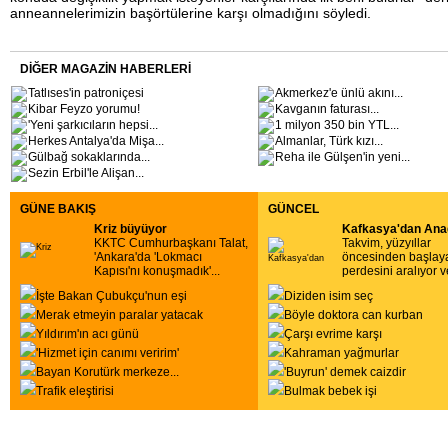
anneannelerimizin başörtülerine karşı olmadığını söyledi.
DİĞER MAGAZİN HABERLERİ
Tatlıses'in patroniçesi
Akmerkez'e ünlü akını...
Kibar Feyzo yorumu!
Kavganın faturası
...
'Yeni şarkıcıların hepsi
...
1 milyon 350 bin YTL
...
Herkes Antalya'da Mişa
...
Almanlar, Türk kızı
...
Gülbağ sokaklarında
...
Reha ile Gülşen'in yeni
...
Sezin Erbil'le Alişan
...
GÜNE BAKIŞ
GÜNCEL
Kriz büyüyor
Kafkasya'dan Ana
KKTC Cumhurbaşkanı Talat,
Takvim, yüzyıllar
'Ankara'da 'Lokmacı
öncesinden başlaya
Kapısı'nı konuşmadık'
...
perdesini aralıyor v
İşte Bakan Çubukçu'nun eşi
Diziden isim seç
Merak etmeyin paralar yatacak
Böyle doktora can kurban
Yıldırım'ın acı günü
Çarşı evrime karşı
'Hizmet için canımı veririm'
Kahraman yağmurlar
Bayan Korutürk merkeze
...
'Buyrun' demek caizdir
Trafik eleştirisi
Bulmak bebek işi