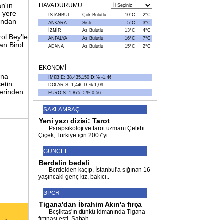
n'ın
HAVA DURUMU
r yere
İSTANBUL
Çok Bulutlu
10°C
2°C
nından
ANKARA
Sisli
5°C
-3°C
İZMİR
Az Bulutlu
13°C
4°C
ol Bey'le
ANTALYA
Az Bulutlu
16°C
7°C
an Birol
ADANA
Az Bulutlu
15°C
2°C
.
EKONOMİ
ana
IMKB E: 38.435,150 D:% -1,46
setin
DOLAR S: 1,440 D:% 1,09
lerinden
EURO S: 1,875 D:% 0,56
SAKLAMBAÇ
Yeni yazı dizisi: Tarot
Parapsikoloji ve tarot uzmanı Çelebi
Çiçek, Türkiye için 2007'yi
...
GÜNCEL
Berdelin bedeli
Berdelden kaçıp, İstanbul'a sığınan 16
yaşındaki genç kız, bakıcı
...
SPOR
Tigana'dan İbrahim Akın'a fırça
Beşiktaş'ın dünkü idmanında Tigana
fırtınası esti. Sabah
...