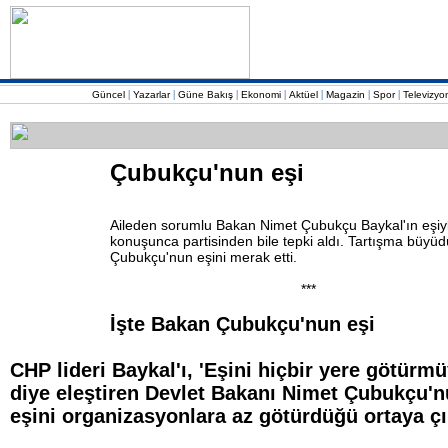
|
|
|
|
|
|
|
Güncel
Yazarlar
Güne Bakış
Ekonomi
Aktüel
Magazin
Spor
Televizyo
Çubukçu'nun eşi
Aileden sorumlu Bakan Nimet Çubukçu Baykal'ın eşiyle 
konuşunca partisinden bile tepki aldı. Tartışma büyüd
Çubukçu'nun eşini merak etti.
***
İşte Bakan Çubukçu'nun eşi
CHP lideri Baykal'ı, 'Eşini hiçbir yere götürmü
diye eleştiren Devlet Bakanı Nimet Çubukçu'
eşini organizasyonlara az götürdüğü ortaya çı