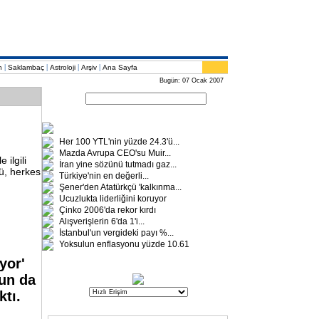
|
|
|
|
n
Saklambaç
Astroloji
Arşiv
Ana Sayfa
Bugün: 07 Ocak 2007
Her 100 YTL'nin yüzde 24.3'ü
...
Mazda Avrupa CEO'su Muir
...
ilgili
İran yine sözünü tutmadı gaz
...
ü, herkes
Türkiye'nin en değerli
...
Şener'den Atatürkçü 'kalkınma
...
Ucuzlukta liderliğini koruyor
Çinko 2006'da rekor kırdı
Alışverişlerin 6'da 1'i
...
İstanbul'un vergideki payı %
...
Yoksulun enflasyonu yüzde 10.61
yor'
nun da
ktı
.