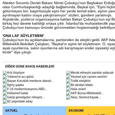
Aileden Sorumlu Devlet Bakanı Nimet Çubukçu'nun Başbakan Erdoğa
olası Cumhurbaşkanlığı adaylığı bağlamında, Baykal için, "Eşini hiçbi
götürmeyen biri, başörtüsüyle eşini her yerde temsil eden, eşinin ya
ayrılmayan kadını oraya yakıştıramıyor" sözleri, gündem yaratmıştı.
Arşivlerde, yüzlerce organizasyona katılan Bakan Çubukçu'nun eşi Bir
birkaç kez davete katıldığı ortaya çıktı. İstanbul'da muhasebecilik yap
Çubukçu'nun kamuoyu önünde görünmekten hoşlanmadığı belirtiliyor
'ONA LAF SÖYLETMEM'
Çubukçu'nun bu açıklamalarına, partisinden de eleştiri geldi. AKP Ad
Milletvekili Abdullah Çalışkan, "Baykal'ın eşine laf söyletmem. O, siya
ayak oyunlarına, salon oyunlarına adı karışmayan ender siyasetçi eş
biridir" diye çıkıştı.
DİĞER GÜNE BAKIŞ HABERLERİ
Kriz büyüyor
Merak etmeyin paralar yatacak
Yıldırım'ın acı günü
'Hizmet için canımı veririm'
Bayan Korutürk merkeze atandı...
Trafik eleştirisi
İlginç şapka
Bir destan kitabı
F-16 modernizasyonu ABD
...
Hala ısrarlı
Hükümet hatalı
AKP Bursa Milletvekili
...
Garip genelgeler nihayet
...
Aksu, Nemrut kayak
...
82 yaşındaki aday
AKTÜEL
EKONOMİ