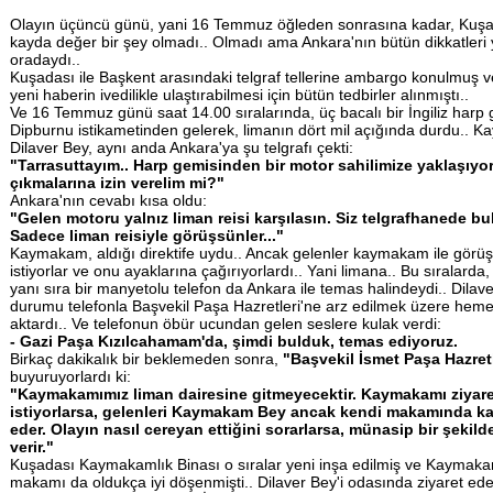
Olayın üçüncü günü, yani 16 Temmuz öğleden sonrasına kadar, Kuş
kayda değer bir şey olmadı.. Olmadı ama Ankara'nın bütün dikkatleri 
oradaydı..
Kuşadası ile Başkent arasındaki telgraf tellerine ambargo konulmuş v
yeni haberin ivedilikle ulaştırabilmesi için bütün tedbirler alınmıştı..
Ve 16 Temmuz günü saat 14.00 sıralarında, üç bacalı bir İngiliz harp 
Dipburnu istikametinden gelerek, limanın dört mil açığında durdu..
Dilaver Bey, aynı anda Ankara'ya şu telgrafı çekti:
"Tarrasuttayım..
Harp
gemisinden
bir
motor
sahilimize
yaklaşıyor
çıkmalarına
izin
verelim
mi?"
Ankara'nın cevabı kısa oldu:
"Gelen
motoru
yalnız
liman
reisi
karşılasın.
Siz
telgrafhanede
bu
Sadece
liman
reisiyle
görüşsünler..."
Kaymakam, aldığı direktife uydu.. Ancak gelenler kaymakam ile gör
istiyorlar ve onu ayaklarına çağırıyorlardı.. Yani limana.. Bu sıralarda, 
yanı sıra bir manyetolu telefon da Ankara ile temas halindeydi.. Dilav
durumu telefonla Başvekil Paşa Hazretleri'ne arz edilmek üzere hem
aktardı.. Ve telefonun öbür ucundan gelen seslere kulak verdi:
- Gazi
Paşa
Kızılcahamam'da,
şimdi
bulduk,
temas
ediyoruz.
Birkaç dakikalık bir beklemeden sonra,
"Başvekil
İsmet
Paşa
Hazret
buyuruyorlardı ki:
"Kaymakamımız
liman
dairesine
gitmeyecektir.
Kaymakamı
ziyar
istiyorlarsa,
gelenleri
Kaymakam
Bey
ancak
kendi
makamında
k
eder.
Olayın
nasıl
cereyan
ettiğini
sorarlarsa,
münasip
bir
şekild
verir."
Kuşadası Kaymakamlık Binası o sıralar yeni inşa edilmiş ve Kaymaka
makamı da oldukça iyi döşenmişti.. Dilaver Bey'i odasında ziyaret ede