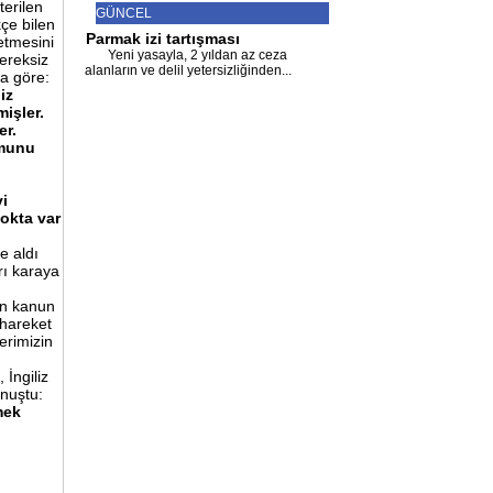
terilen
GÜNCEL
kçe bilen
Parmak izi tartışması
etmesini
Yeni yasayla, 2 yıldan az ceza
gereksiz
alanların ve delil yetersizliğinden
...
ra göre:
iz
işler.
er.
munu
i
okta
var
e aldı
rı karaya
an kanun
 hareket
erimizin
 İngiliz
nuştu:
mek