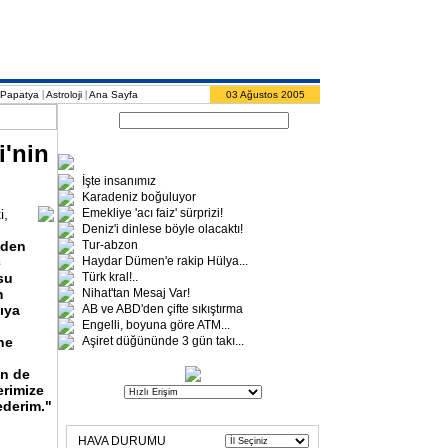
|
|
Papatya
Astroloji
Ana Sayfa
03 Ağustos 2005
i'nin
İşte insanımız
Karadeniz boğuluyor
i,
Emekliye 'acı faiz' sürprizi!
Deniz'i dinlese böyle olacaktı!
nden
Tur-abzon
ç
Haydar Dümen'e rakip Hülya
...
su
Türk kral!..
m
Nihat'tan Mesaj Var!
ıya
AB ve ABD'den çifte sıkıştırma
Engelli, boyuna göre ATM
...
ne
Aşiret düğününde 3 gün takı
...
in
de
erimize
ederim."
HAVA DURUMU