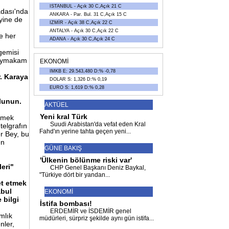
ISTANBUL - Açık 30 C,Açık 21 C
adası'nda
ANKARA - Par. Bul. 31 C,Açık 15 C
yine de
IZMİR - Açık 38 C,Açık 22 C
ANTALYA - Açık 30 C,Açık 22 C
e her
ADANA - Açık 30 C,Açık 24 C
gemisi
 Kaymakam
EKONOMİ
IMKB E: 29.543,480 D:% -0,78
.
Karaya
DOLAR S: 1,326 D:% 0,19
EURO S: 1,619 D:% 0,28
lunun.
AKTÜEL
Yeni kral Türk
üşmek
Suudi Arabistan'da vefat eden Kral
telgrafın
Fahd'ın yerine tahta geçen yeni
...
er Bey, bu
en
GÜNE BAKIŞ
'Ülkenin bölünme riski var'
leri"
CHP Genel Başkanı Deniz Baykal,
"Türkiye dört bir yandan
...
et
etmek
abul
EKONOMİ
e
bilgi
İstifa bombası!
ERDEMİR ve İSDEMİR genel
mlık
müdürleri, sürpriz şekilde aynı gün istifa
...
nler,