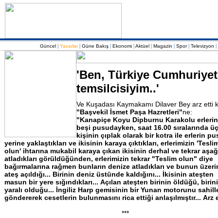
|
|
|
|
|
|
|
|
Güncel
Yazarlar
Güne Bakış
Ekonomi
Aktüel
Magazin
Spor
Televizyon
'Ben, Türkiye Cumhuriyet
temsilcisiyim..'
Ve Kuşadası Kaymakamı Dilaver Bey arz etti k
"Başvekil
İsmet
Paşa
Hazretleri"
ne:
"Kanapiçe
Koyu
Dipburnu
Karakolu
erleri
beşi
pusudayken,
saat
16.00
sıralarında
ü
kişinin
çıplak
olarak
bir
kotra
ile
erlerin
pu
yerine
yaklaştıkları
ve
ikisinin
karaya
çıktıkları,
erlerimizin
'Tesli
olun'
ihtarına
mukabil
karaya
çıkan
ikisinin
derhal
ve
tekrar
aşağ
atladıkları
görüldüğünden,
erlerimizin
tekrar
"Teslim
olun"
diye
bağırmalarına
rağmen
bunların
denize
atladıkları
ve
bunun
üzeri
ateş
açıldığı...
Birinin
deniz
üstünde
kaldığını...
İkisinin
ateşten
masun
bir
yere
sığındıkları...
Açılan
ateşten
birinin
öldüğü,
birin
yaralı
olduğu...
İngiliz
Harp
gemisinin
bir
Yunan
motorunu
sahill
göndererek
cesetlerin
bulunmasını
rica
ettiği
anlaşılmıştır...
Arz
***