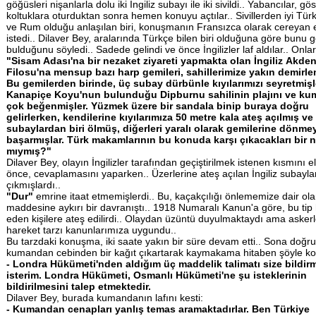
göğüsleri nişanlarla dolu iki İngiliz subayı ile iki sivildi.. Yabancılar, gös
koltuklara oturduktan sonra hemen konuyu açtılar.. Sivillerden iyi Tür
ve Rum olduğu anlaşılan biri, konuşmanın Fransızca olarak cereyan 
istedi.. Dilaver Bey, aralarında Türkçe bilen biri olduğuna göre bunu 
bulduğunu söyledi.. Sadede gelindi ve önce İngilizler laf aldılar.. Onla
"Sisam
Adası'na
bir
nezaket
ziyareti
yapmakta
olan
İngiliz
Akden
Filosu'na
mensup
bazı
harp
gemileri,
sahillerimize
yakın
demirlem
Bu
gemilerden
birinde,
üç
subay
dürbünle
kıyılarımızı
seyretmişl
Kanapiçe
Koyu'nun
bulunduğu
Dipburnu
sahilinin
plajını
ve
ku
çok
beğenmişler.
Yüzmek
üzere
bir
sandala
binip
buraya
doğru
gelirlerken,
kendilerine
kıyılarımıza
50
metre
kala
ateş
açılmış
ve
subaylardan
biri
ölmüş,
diğerleri
yaralı
olarak
gemilerine
dönmey
başarmışlar.
Türk
makamlarının
bu
konuda
karşı
çıkacakları
bir
n
mıymış?"
Dilaver Bey, olayın İngilizler tarafından geçiştirilmek istenen kısmını el
önce, cevaplamasını yaparken.. Üzerlerine ateş açılan İngiliz subayla
çıkmışlardı..
"Dur"
emrine itaat etmemişlerdi.. Bu, kaçakçılığı önlememize dair ol
maddesine aykırı bir davranıştı.. 1918 Numaralı Kanun'a göre, bu tip
eden kişilere ateş edilirdi.. Olaydan üzüntü duyulmaktaydı ama askerl
hareket tarzı kanunlarımıza uygundu..
Bu tarzdaki konuşma, iki saate yakın bir süre devam etti.. Sona doğru,
kumandan cebinden bir kağıt çıkartarak kaymakama hitaben şöyle ko
- Londra
Hükümeti'nden
aldığım
üç
maddelik
talimatı
size
bildir
isterim.
Londra
Hükümeti,
Osmanlı
Hükümeti'ne
şu
isteklerinin
bildirilmesini
talep
etmektedir.
Dilaver Bey, burada kumandanın lafını kesti:
- Kumandan
cenapları
yanlış
temas
aramaktadırlar.
Ben
Türkiye