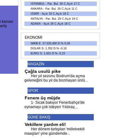
ISTANBUL - Par. Bul. 26 C,Açık 17 C
ANKARA - Par. Bul. 26 C,Açık 11 C
IZMİR - Açık 33 C,Açık 18 C
ANTALYA - Par. Bul. 29 C,Açık 19 C
n kanser
ADANA - Açık 28 C,Açık 18 C
erty
EKONOMİ
IMKB E: 27.033,400 D:% 0,04
DOLAR S: 1,352 D:% -0,18
EURO S: 1,631 D:% -0,15
MAGAZİN
Çağla usulü pike
Her yıl sezonu Bodrum'da açma
geleneğini bu yıl da bozmayan ünlü
...
SPOR
Fenere üç müjde
1- Sıcak bakıyor Fenerbahçe'de
oynamayı çok isteyen Yıldıray,
...
GÜNE BAKIŞ
Vekillere yardım eli!
Her dönem tartışılan 'milletvekili
maaşları' yine gündemde
...