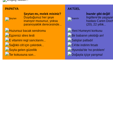
PAPATYA
AKTÜEL
Şeytan mı, melek misiniz?
İnanılır gibi değil!
Duyduğunuz her şeye
İngiltere'de yaşaya
inanıyor musunuz, yoksa
hastası Caren Doch
paranoyaklık derecesinde
...
(20), 22 yıllık
...
Huzursuz bacak sendromu
Yeni Humeyni korkusu
Egzersiz stres testi
Bir babanın yıkıldığı an!
E vitamini regl sancılarını
...
Satışlar patladı!
Sağlıklı cilt için çekirdek
...
C4'de indirim fırsatı
Suyla gelen güzellik
Hyundai'de 'no problem'
Ter kokusuna son...
Doğayla içiçe yarışma!