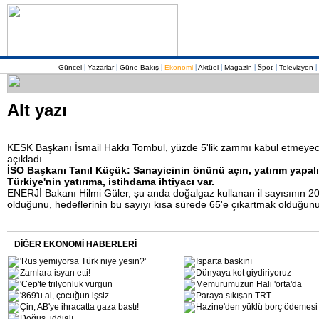
|
|
|
|
|
|
Spor
|
|
Güncel
Yazarlar
Güne Bakış
Ekonomi
Aktüel
Magazin
Televizyon
Alt yazı
KESK Başkanı İsmail Hakkı Tombul, yüzde 5'lik zammı kabul etmeyece
açıkladı.
İSO Başkanı Tanıl Küçük: Sanayicinin önünü açın, yatırım yapal
Türkiye'nin yatırıma, istihdama ihtiyacı var.
ENERJİ Bakanı Hilmi Güler, şu anda doğalgaz kullanan il sayısının 2
olduğunu, hedeflerinin bu sayıyı kısa sürede 65'e çıkartmak olduğunu
DİĞER EKONOMİ HABERLERİ
'Rus yemiyorsa Türk niye yesin?'
Isparta baskını
Zamlara isyan etti!
Dünyaya kot giydiriyoruz
'Cep'te trilyonluk vurgun
Memurumuzun Hali 'orta'da
'869'u al, çocuğun işsiz
...
Paraya sıkışan TRT
...
Çin, AB'ye ihracatta gaza bastı!
Hazine'den yüklü borç ödemesi
Doğuş, iddialı...