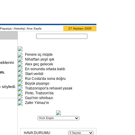
|
|
Papatya
Astroloji
Ana Sayfa
27 Haziran 2005
Fenere üç müjde
Nihat'tan yeşil ışık
klerini
Alex geç gelecek
En sonunda ortada kaldı
ım.
Start verildi
Rui Costa'da sona doğru
0
Büyük piyango
 söyledi.
Trabzonspor'a rehavet yasak
Pinto, Trabzon'da
Gazi'nin sihirbazı
Zafer Yılmaz'ın
HAVA DURUMU